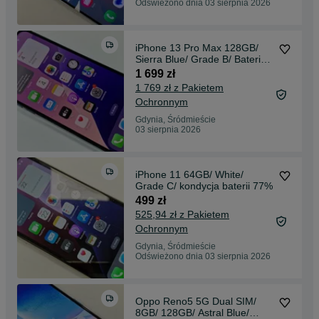
Odświeżono dnia 03 sierpnia 2026
iPhone 13 Pro Max 128GB/
Sierra Blue/ Grade B/ Bateria
84%/ +Ładowarka
1 699 zł
1 769 zł z Pakietem
Ochronnym
Gdynia, Śródmieście
03 sierpnia 2026
iPhone 11 64GB/ White/
Grade C/ kondycja baterii 77%
499 zł
525,94 zł z Pakietem
Ochronnym
Gdynia, Śródmieście
Odświeżono dnia 03 sierpnia 2026
Oppo Reno5 5G Dual SIM/
8GB/ 128GB/ Astral Blue/