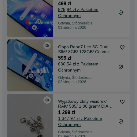
Grade A-/ Gwarancja
499 zł
525,94 zł z Pakietem
Ochronnym
Gdynia, Śródmieście
03 sierpnia 2026
Oppo Reno7 Lite 5G Dual
SIM/ 8GB/ 128GB/ Cosmic
Black/ Grade A+
599 zł
630,54 zł z Pakietem
Ochronnym
Gdynia, Śródmieście
03 sierpnia 2026
Wyjątkowy złoty wisiorek/
RAK/ 585/ 1.80 gram/ DIA
0.15 CT/ Certyfikat
1 299 zł
1 347,97 zł z Pakietem
Ochronnym
Gdynia, Śródmieście
03 sierpnia 2026