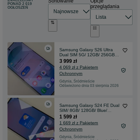
ZNALEŹLIŚMY
Sortowanie
Opcje
PONAD
2 019
przeglądania
OGŁOSZEŃ
Samsung Galaxy S26 Ultra
Dual SIM 5G/ 12GB/ 256GB/
Sky Blue/ BAT 100%/ Grade A/
3 999 zł
+ ładowarka/ gw od 16.06.26/
4 069 zł z Pakietem
z Media Expert
Ochronnym
Gdynia, Śródmieście
Odświeżono dnia 03 sierpnia 2026
Samsung Galaxy S24 FE Dual
SIM/ 8GB/ 128GB/ Blue/
Niebieski/ BAT 100%/ Grade
1 599 zł
A/ + ładowarka/ 14.12.24 z
1 669 zł z Pakietem
Media Expert
Ochronnym
Gdynia, Śródmieście