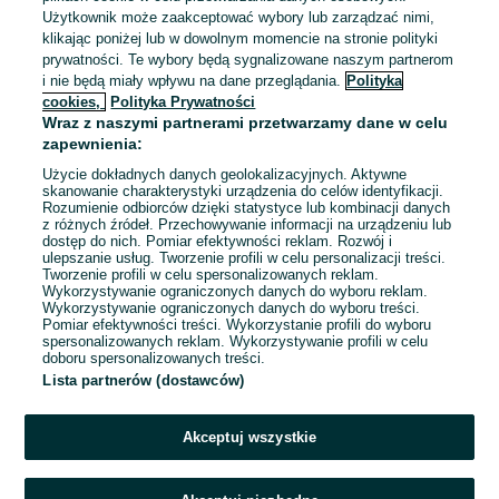
Złoty wisiorek damski/ 585/
Użytkownik może zaakceptować wybory lub zarządzać nimi,
Serce/ 2.99 gram/ 44x Szafir/
od YES
klikając poniżej lub w dowolnym momencie na stronie polityki
2 999 zł
prywatności. Te wybory będą sygnalizowane naszym partnerom
3 049 zł z Pakietem
i nie będą miały wpływu na dane przeglądania.
Polityka
Ochronnym
cookies,
Polityka Prywatności
Gdynia, Śródmieście
Wraz z naszymi partnerami przetwarzamy dane w celu
03 sierpnia 2026
zapewnienia:
Użycie dokładnych danych geolokalizacyjnych. Aktywne
skanowanie charakterystyki urządzenia do celów identyfikacji.
Rozumienie odbiorców dzięki statystyce lub kombinacji danych
1
...
33
...
202
z różnych źródeł. Przechowywanie informacji na urządzeniu lub
dostęp do nich. Pomiar efektywności reklam. Rozwój i
ulepszanie usług. Tworzenie profili w celu personalizacji treści.
Tworzenie profili w celu spersonalizowanych reklam.
Wykorzystywanie ograniczonych danych do wyboru reklam.
Wykorzystywanie ograniczonych danych do wyboru treści.
Pomiar efektywności treści. Wykorzystanie profili do wyboru
spersonalizowanych reklam. Wykorzystywanie profili w celu
doboru spersonalizowanych treści.
Lista partnerów (dostawców)
Akceptuj wszystkie