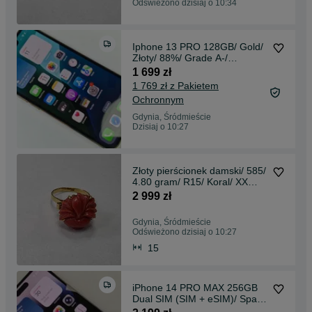
Odświeżono dzisiaj o 10:34
Iphone 13 PRO 128GB/ Gold/
Złoty/ 88%/ Grade A-/
Gwarancja + ładowarka
1 699 zł
1 769 zł z Pakietem
Ochronnym
Gdynia, Śródmieście
Dzisiaj o 10:27
Złoty pierścionek damski/ 585/
4.80 gram/ R15/ Koral/ XX
wiek/ praca ręczna/ żółte złoto
2 999 zł
Gdynia, Śródmieście
Odświeżono dzisiaj o 10:27
15
iPhone 14 PRO MAX 256GB
Dual SIM (SIM + eSIM)/ Space
Black/ BAT 84%/ Grade A-/ +