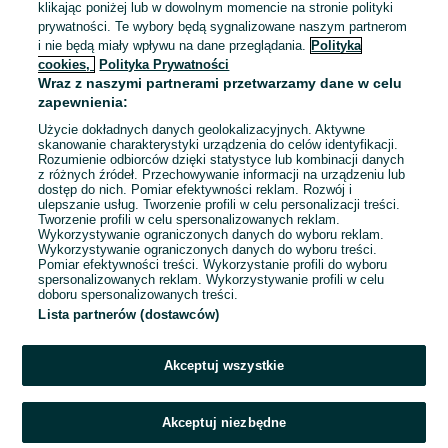
klikając poniżej lub w dowolnym momencie na stronie polityki
1 649 zł z Pakietem
prywatności. Te wybory będą sygnalizowane naszym partnerom
Ochronnym
i nie będą miały wpływu na dane przeglądania.
Polityka
Gdynia, Śródmieście
cookies,
Polityka Prywatności
Odświeżono dzisiaj o 10:06
Wraz z naszymi partnerami przetwarzamy dane w celu
11
zapewnienia:
Użycie dokładnych danych geolokalizacyjnych. Aktywne
skanowanie charakterystyki urządzenia do celów identyfikacji.
Rozumienie odbiorców dzięki statystyce lub kombinacji danych
1
2
3
...
203
z różnych źródeł. Przechowywanie informacji na urządzeniu lub
dostęp do nich. Pomiar efektywności reklam. Rozwój i
ulepszanie usług. Tworzenie profili w celu personalizacji treści.
Tworzenie profili w celu spersonalizowanych reklam.
Wykorzystywanie ograniczonych danych do wyboru reklam.
Wykorzystywanie ograniczonych danych do wyboru treści.
Pomiar efektywności treści. Wykorzystanie profili do wyboru
spersonalizowanych reklam. Wykorzystywanie profili w celu
doboru spersonalizowanych treści.
Lista partnerów (dostawców)
Akceptuj wszystkie
Akceptuj niezbędne
Zadzwoń / SMS