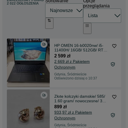
ZNALEŹLIŚMY
PONAD
Sortowanie
Opcje
2 022 OGŁOSZENIA
przeglądania
HP OMEN 16-b0020nw/ i5-
11400H/ 16GB/ 512GB/ RTX
3050 Ti 4GB/ W11/ Grade A
2 599 zł
2 669 zł z Pakietem
Ochronnym
Gdynia, Śródmieście
Odświeżono dzisiaj o 10:37
Złote kolczyki damskie/ 585/
1.60 gram/ nowoczesne/ 3
kolory złota
899 zł
933,97 zł z Pakietem
Ochronnym
Gdynia, Śródmieście