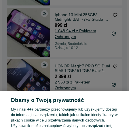
Iphone 13 Mini 256GB/
Midnight/ BAT 77%/ Grade B +
ładowarka
999 zł
1 048,94 zł z Pakietem
Ochronnym
Gdynia, Śródmieście
Dzisiaj o 10:12
HONOR Magic7 PRO 5G Dual
SIM/ 12GB/ 512GB/ Black/
4.12.25 z Neonet/ Grade A+/
2 899 zł
Gwarancja Honor Polska
2 969 zł z Pakietem
Ochronnym
Gdynia, Śródmieście
Odświeżono dzisiaj o 10:09
Dbamy o Twoją prywatność
My i nasi
447
partnerzy przechowujemy lub uzyskujemy dostęp
do informacji na urządzeniu, takich jak unikalne identyfikatory w
Złoty pierścionek damski/ 585/
plikach cookie w celu przetwarzania danych osobowych.
2.04 gram/ R11.5/ Polska
Użytkownik może zaakceptować wybory lub zarządzać nimi,
1963-86/ Agat
1 599 zł