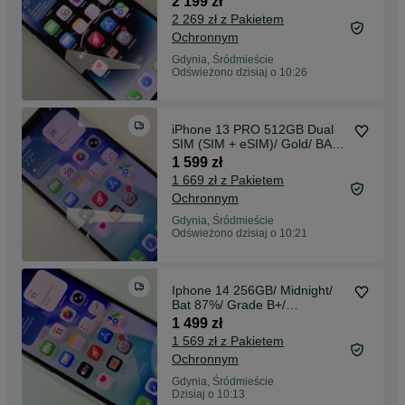
2 199 zł
ładowarka/ GW 12 MSC
2 269 zł z Pakietem
Ochronnym
Gdynia, Śródmieście
Odświeżono dzisiaj o 10:26
iPhone 13 PRO 512GB Dual
SIM (SIM + eSIM)/ Gold/ BAT
78%/ Grade A-/ + ładowarka/
1 599 zł
GW 6 MSC
1 669 zł z Pakietem
Ochronnym
Gdynia, Śródmieście
Odświeżono dzisiaj o 10:21
Iphone 14 256GB/ Midnight/
Bat 87%/ Grade B+/
Gwarancja + ładowarka
1 499 zł
1 569 zł z Pakietem
Ochronnym
Gdynia, Śródmieście
Dzisiaj o 10:13